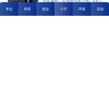
今年暑假，东大研学团上线！8天7
夜的日本顶尖学府沉浸式游学，正
专业
师资
就业
升学
环境
活动
是为你定制的 “未来拆解器” ，为
鼓励学生提...
弯道超车，出国读本科 | 量身定制
你的海外名校之路
「国际专升本定制计划」——为专
科生专属打造的海外升学通道！从
你的背景出发，匹配最适合的海外
院校，全程护...
ENVIRONMENT
升学环境