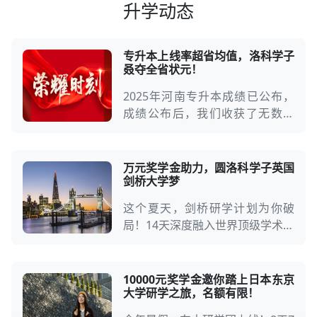
升学动态
专升本上线率超省均值，洛科学子
叒夺全省状元！
2025年河南专升本成绩已公布，
成绩公布后，我们收获了无数喜
讯，其中，机械设计及其自动化的
白焰昭同学，在专...
万元奖学金助力，圆洛科学子英国
剑桥大学梦
这个夏天，剑桥研学计划为你破
局！14天深度融入世界顶级学术殿
堂，手持「精英成长密钥」，亲历
牛顿、达尔文走...
10000元奖学金邀你踏上日本东京
大学研学之旅，名额有限！