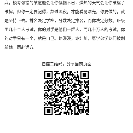
寐，模考做错的某道题会让你懊恼不已，燥热的天气会让你破罐子
破摔。但你一定要记得，熬过黑夜，才能看见曙光，你要做的，就
是坚持下去。排名决定学校，分数决定排名，而你决定分数。班级
里几十个人考试，你的对手是他们一群人，而几十万人的考试，你
的对手只有一个，就是自己。路漫漫，亦灿灿，愿学弟学妹们披荆
斩棘，同赴远方。
扫描二维码，分享当前页面