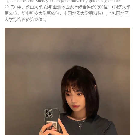
《The Times and Sunday Times good university guide league table
2017》中，蔚山大学荣列“亚洲地区大学综合评价第66位”（同济大学
第61位、华中科技大学第65位、中国地质大学第72位），“韩国地区
大学综合评价第12位”。