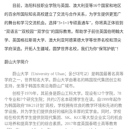
目前，洛阳科技职业学院与英国、澳大利亚等16个国家和地区
的百余所国际知名高校建立了交流与合作关系，为学生提供更宽广
的舞台和学习交流机会。选择“3+1+1专硕直通车”，你将真正体验到
“双语言”“双校园”“双学位”的国际教育。帮助学子前往英国伯明翰大
学、英国格拉斯哥大学、澳大利亚阿德莱德大学等世界名校和顶尖
学府深造。开拓人生疆域，圆梦世界名校，我们为你“保驾护航”！
蔚山大学简介
蔚山大学（University of Ulsan；울산대학교）是韩国最著名高等
学府之一，世界知名大学。蔚山大学由著名的韩国现代集团创立和
支持，坐落于韩国东南沿海蔚山广域市。
创校于1970年，其前身是蔚山工科大学。现设有12个学院，78
个专业和7个研究生院；共约2万名本硕博学生在读。自1999年起作
为韩国政府“BK21计划”高校，学校拥有优良的教学环境和先进的教
学设施，并为学生们提供良好的福利及丰厚的奖学金。同时，学校
给在校优秀学生提供到现代集团、SK、KCC等大型企业实习的机会
以培养和提高学生们的综合素质。2017年度英国泰晤士高等教育