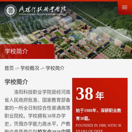
学校简介
首页
->
学校概况
->
学校简介
学校简介
38
洛阳科技职业学院是经河南
年
省人民政府批准、国家教育部备
案的一所全日制综合性普通高等
始于1988年，深耕职业教
职业院校。学校拥有38年办学
育38载。
史，凭借办学能力高水平、产教
FOUNDED IN 1988, WITH 38
融合高质量位列
校友会2026中国
YEARS OF DEEP