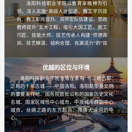
洛阳科技职业学院以教育家精神为引
领，深入实施“高级人才引进、教工学历提
升、教工职称提升、双师型队伍建设、思政
教师提升”五大工程，吸引大国工匠、能工
巧匠、技能大师、技艺传承人构建“师德高
尚、技艺精湛、结构合理、充满活力”的“双
师型”教师队伍，使专业建设紧跟产业发
展，教师队伍的整体素质和教育教学水平显
著提高，其中副高级以上职称占专任教师的
优越的区位与环境
30%以上，具有研究生学历教师、双师型教
洛阳科技职业学院坐落在素有“十三朝古都”
师占专任教师的70%以上。
之称的千年古城——中国洛阳。洛阳是华夏文明
的重要发祥地、国务院首批公布的国家历史文化
名城、国家区域性中心城市、中原城市群副中心
城市、丝绸之路的东方起点、隋唐大运河的中
心。
近年来，洛阳以“'高端化、数字化、智能化、