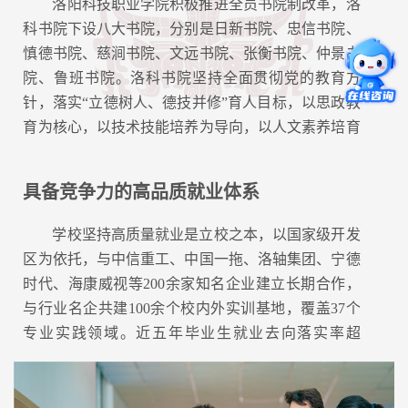
洛阳科技职业学院积极推进全员书院制改革，洛
内涵式发展提供坚
旨，把“认同、尊
科书院下设八大书院，分别是日新书院、忠信书院、
重、激活”的育人理
强保障。
慎德书院、慈涧书院、文远书院、张衡书院、仲景书
念融入学生的全面
院、鲁班书院。洛科书院坚持全面贯彻党的教育方
发展，建设青年友
针，落实“立德树人、德技并修”育人目标，以思政教
好型职业大学，为
育为核心，以技术技能培养为导向，以人文素养培育
支撑中国式现代化
为基础，以主题工坊为依托，以特色活动为载体，以
建设培养大国工
书院文化浸润心灵，构建“三全育人”新模式，培养厚
匠、能工巧匠、高
具备竞争力的高品质就业体系
德博学、内心充盈、敏行善言的高技能人才，努力成
技能人才。
为扎根中原大地的职教书院典范。
学校坚持高质量就业是立校之本，以国家级开发
区为依托，与中信重工、中国一拖、洛轴集团、宁德
时代、海康威视等200余家知名企业建立长期合作，
与行业名企共建100余个校内外实训基地，覆盖37个
专业实践领域。近五年毕业生就业去向落实率超
96%，就业率持续位居全省前列，本地就业率与对口
就业率均保持较高水平，为服务区域经济转型升级提
供人才供给支撑。