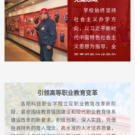
人质量，增强服务制造强国战略的人才供给能
学校始终坚持
力，努力“成为扎根中原大地的高水平职业技术大
社会主义办学方
学”。
向，以习近平新时
代中国特色社会主
义思想为指导，全
面贯彻新时代党的
建设总要求，以“洛
科大讲堂”为载体，
邀请大国工匠为师
生讲授“开学第一
引领高等职业教育变革
课”，以“焦裕禄精
洛阳科技职业学院立足职业教育改革新阶
神”为主线 构建“大
段，紧密围绕教育强国建设和现代职业教育体系
思政课”生态格局，
建设改革的新要求，积极创新，深入实践，凭借
以高质量党建推动
独具特色的育人理念、高水准的人才培养质量，