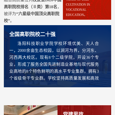
CULTIVATION IN
高职院校排名（Ⅱ类）第18名
，
VOCATIONAL
被评为
“六星级中国顶尖高职院
EDUCATION。
校”
。
全国高职院校二十强
洛阳科技职业学院学校环境优美、天人合
一，2000余亩生态校园，以涧河为界，分河东、
河西两大校区。现有8个二级学院，开设36个专
业，形成了服务全国先进制造业基地与现代服务
业高地的8个特色鲜明的高水平专业集群，拥有3
个省级骨干专业群。学校坚持高质量发展和高效
能治理，深入推进“政－校－行－企协同育人”“学
院－书院双院育人”，形成了“一体两翼”的洛科特
色育人模式。围绕“建‘双高’，升本科，办高水平
职业技术大学”的战略目标，立足洛阳，服务中
原，辐射全国，不断深化教育改革，不断提升育
党建思政