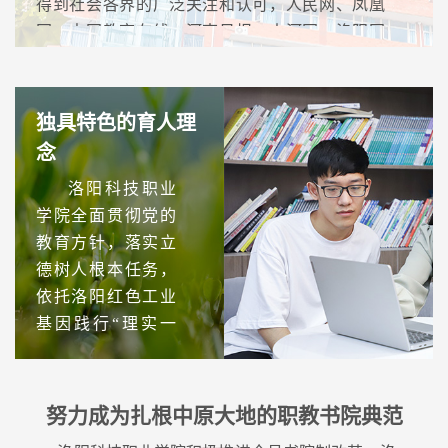
得到社会各界的广泛关注和认可，人民网、凤凰
高质量发展为核
网、中国教育在线、河南日报、大河网、洛阳网
心，通过深入研究
等众多媒体竞相报道，并荣获“职业教育院校卓越
党建与教育教学、
奖”“中原十大品牌影响力典范院校”，被誉为“中国
思政工作、人才培
高等职业教育改革的先行者”。
独具特色的育人理
养、科技创新等中
念
心工作深度融合，
与校企共建联合党
洛阳科技职业
学院全面贯彻党的
支部和思政基地17
教育方针，落实立
个，着力探索形成
德树人根本任务，
一批具有推广价值
依托洛阳红色工业
的创新型党建举
基因践行“理实一
措，持续打造特色
体、知行合一”的校
鲜明的党建品牌，
训，秉承“以父母之
为服务区域经济建
心育人，帮助学生
努力成为扎根中原大地的职教书院典范
设和推动学校事业
成就梦想”的办学宗