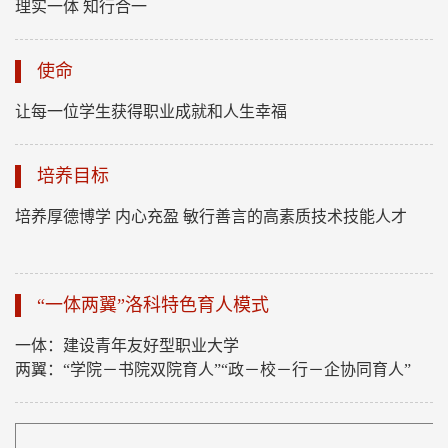
理实一体 知行合一
使命
让每一位学生获得职业成就和人生幸福
培养目标
培养厚德博学 内心充盈 敏行善言的高素质技术技能人才
“一体两翼”洛科特色育人模式
一体：建设青年友好型职业大学
两翼：“学院－书院双院育人”“政－校－行－企协同育人”