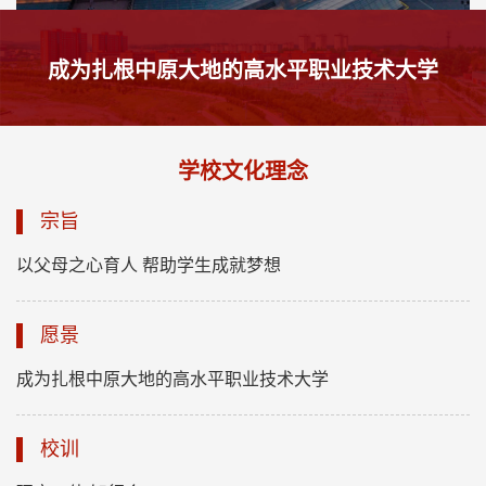
绿色化、自主化”为核心，以建强副中心、形成增
长极，重振洛阳辉煌为目标，建设各级各类研发
成为扎根中原大地的高水平职业技术大学
平台2378个、有专业技术人员18万余人，其中国
家级创新平台94个、“两院”院士5名、省级院士工
作站36家，在高端智能装备、航空航天、电子信
息、国防科技工业等高科技领域位居全国先进水
学校文化理念
平。洛阳自古为“九州腹地、十省通衢”，具有承
宗旨
东启西、纵贯南北的区位优势，是我国中西部地
区重要的交通枢纽，“颜值”和“气质”兼具的洛阳让
以父母之心育人 帮助学生成就梦想
居者心怡、来者心悦，成为了海内外有识之士纷
至沓来的发展热土、创业高地。为坐落于其中的
愿景
洛阳科技职业学院的持续发展提供了无与伦比的
经济社会生态和广阔的发展空间。
成为扎根中原大地的高水平职业技术大学
校训