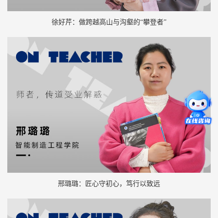
徐好芹：做跨越高山与沟壑的“攀登者”
邢璐璐：匠心守初心，笃行以致远