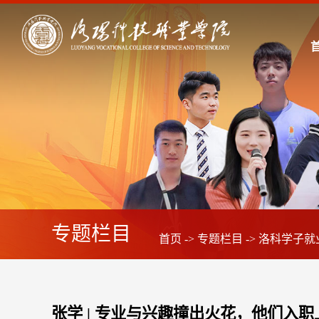
专题栏目
首页
->
专题栏目
->
洛科学子就
张学 | 专业与兴趣撞出火花，他们入