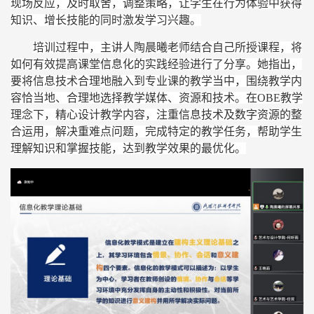
现场
反应，
及时取舍
，
调整策略，
让学生在行为体验
中获得
知识、增长技能的同时激发学习兴趣
。
培训过程中
，
主讲人陶晨曦
老
师结合自己所授课程，
将
如何有效提高课堂信息化的实践经验进行
了
分享。她
指出
，
要将信息技术合理地融入到专业课的教学当中，围绕教学内
容恰当地、合理地选择教学媒体、资源和技术。在
OBE教学
理念下，精心设计教学内容，注重信息技术及数字资源的整
合运用，解决重难点问题，完成特定的教学任务，帮助学生
理解知识和掌握技能，达到教学效果的最优化。