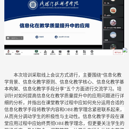
本次培训采取线上会议方式进行，主要围绕
“信息化教
学
背景
、信息化教学原则
、
信息化教学核心
、
信息化教学基
本构架、信息化教学手段分享
”五个方面
进行交流学习
。
培
训针对
如何提高信息化在
教学
质量提升中的应用问题
进行详
细的分析
，
并指出
在课
堂
教学过程中
应如何充分
运用合适的
信息化教学手段
将
教学
内容
和
OBE教学理念紧密联系起
来
，
从而充分调动学生的积极性与主动性
。
信息化教学手段在课
堂应用
过程中
应始终贯彻
OBE教学理念，但更要
关注学生的