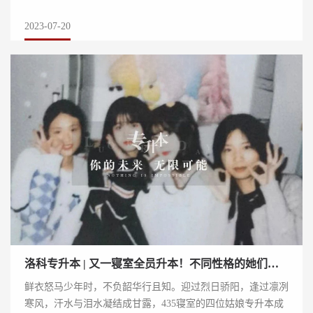
9月入学的侯家宣，在同年12月选择进入...
2023-07-20
洛科专升本 | 又一寝室全员升本！不同性格的她们，互帮互助，携手上岸
鲜衣怒马少年时，不负韶华行且知。迎过烈日骄阳，逢过凛冽
寒风，汗水与泪水凝结成甘露，435寝室的四位姑娘专升本成