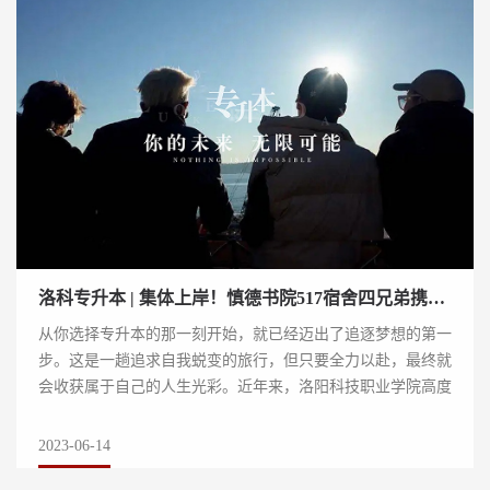
洛科专升本 | 集体上岸！慎德书院517宿舍四兄弟携手圆梦本科！
从你选择专升本的那一刻开始，就已经迈出了追逐梦想的第一
步。这是一趟追求自我蜕变的旅行，但只要全力以赴，最终就
会收获属于自己的人生光彩。近年来，洛阳科技职业学院高度
重视“专升本”工作，上线人数连年位...
2023-06-14