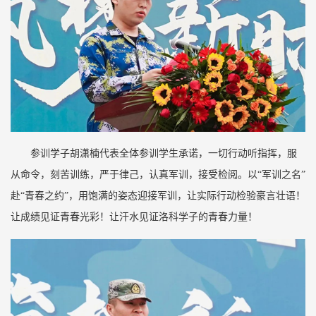
参训学子胡潇楠代表全体参训学生承诺，一切行动听指挥，服
从命令，刻苦训练，严于律己，认真军训，接受检阅。以“军训之名”
赴“青春之约”，用饱满的姿态迎接军训，让实际行动检验豪言壮语！
让成绩见证青春光彩！让汗水见证洛科学子的青春力量！