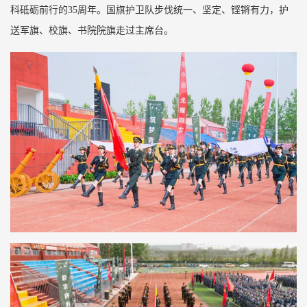
科砥砺前行的35周年。国旗护卫队步伐统一、坚定、铿锵有力，护
送军旗、校旗、书院院旗走过主席台。