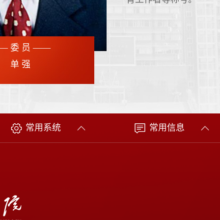
— 委 员 ——
单 强
常用系统
常用信息