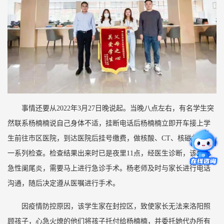
事情还要从2022年3月27日晚说起。当晚八点左右，有名学生突
然联系杨楠楠说自己身体不适，挂断电话后杨楠楠立即开车接上学
生前往市区医院，到达医院后挂号缴费，做核酸、CT、核磁共振等
一系列检查。检查结果出来时已是夜里11点，经医生诊断，该生为
急性阑尾炎，需要马上进行急诊手术。杨老师及时与家长进行电话
沟通，随后决定遵从医嘱进行手术。
因疫情防控原因，该学生家在封控区，致使家长无法来洛阳照
顾孩子，心急火燎的他们将孩子托付给杨楠楠，并委托她代办所有