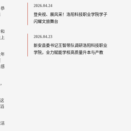
2026.04.24
，恭
登央视、展风采！洛阳科技职业学院学子
活
闪耀文旅舞台
份和
2026.04.23
送上
新安县委书记王智带队调研洛阳科技职业
学院，全力赋能学校高质量升本与产教
逢年
融...
项
示感
幸，
是这
，滔
保洁