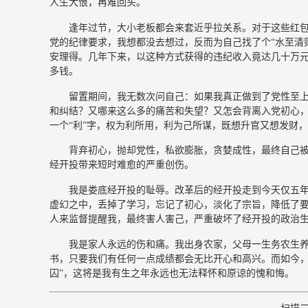
人生大恨，再难回头。
逢年过节，大小老板都会来套近乎拉关系。对于这些红
党的纪律要求，我想都没去想过，反而为自己找了个“水至清
安理得。几年下来，以这种方式获得的违纪收入竟达几十万
多钱。
留置期间，我无数次问自己：如果我真正做到了党性至
和纠结？又哪来这么多的痛苦和失望？又怎会背离入党初心，
一个“利”字，权为利所用，利为己所谋，既想升官又想发财
背弃初心，抛却党性，私欲膨胀，贪婪成性，最终自己
经开投带来短时难愈的严重创伤。
我是娄底经开投的耻辱。改革后的经开投走到今天仅五
虚幻之中，丢掉了学习，忘记了初心，淡化了宗旨，降低了
人来监督提醒我，最终害人害己，严重破坏了经开投的政治
我是家人永远的伤和痛。我出身农家，父母一生务农生
书，只要我们有任何一点成绩都会无比开心和高兴。而如今，
囚”，这将是我有生之年永远也无法释怀和原谅的愧和悔。