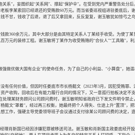
关系”，妄图织起“关系网”、撑起“保护伞”。在受到党内严重警告处分后
老板李某索回已经退还的受贿款60万元。而当省委巡视组进驻娄底后，
退钱不甘，钱收了后退，退了后又拿回来，反反复复，谢玉敏犹如惊弓之
钱款360余万元，其中大部分是由其特定关系人丁某经手收受。为使丁某
百万元的装修工程。谢玉敏将丁某作为收受贿赂的“合伙人”“工具箱”，利
做强做优做大国有企业”的使命任务，为了自己的小利益、“小算盘”，她滥
没有任何价值，但因时任娄底市市长杨懿文（2023年3月，因犯受贿罪、
了资产收购，回收后在有能力履行合同的情况下，又一意孤行拍板决定不
。在处理某财务顾问公司顾问费时，谢玉敏明知省政府已下发文件明令禁止
杨懿文“罩着”，经过再三权衡，她最终把个人得失、仕途上升“置顶”，把
思想工作，强硬主导党委领导班子会议通过支付徐某公司顾问费的决定，
总经理肖新国已经因涉嫌犯罪被移送司法。谢玉敏和肖新国主政娄底经开