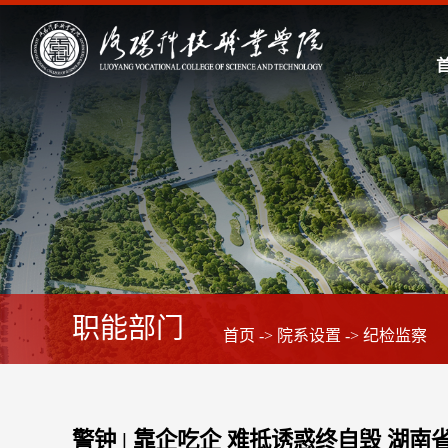
职能部门
首页
->
院系设置
->
纪检监察
警钟 | 靠企吃企 难抵诱惑终自毁 