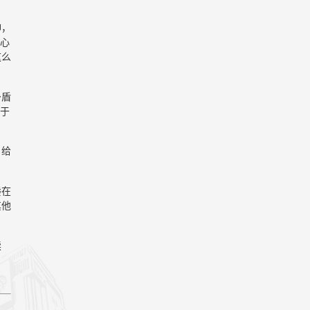
神，
得心
这么
矛盾
囿于
，给
睡在
其他
读