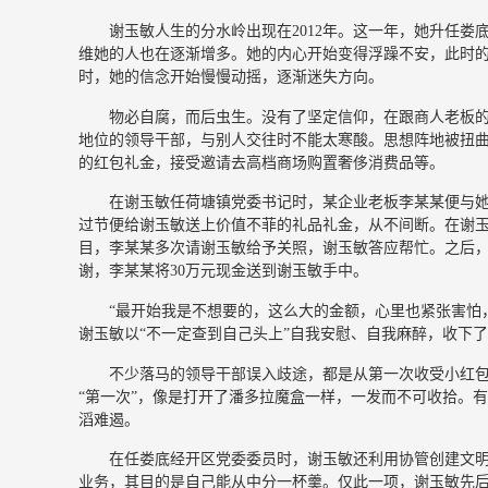
谢玉敏人生的分水岭出现在2012年。这一年，她升任
维她的人也在逐渐增多。她的内心开始变得浮躁不安，此时
时，她的信念开始慢慢动摇，逐渐迷失方向。
物必自腐，而后虫生。没有了坚定信仰，在跟商人老板
地位的领导干部，与别人交往时不能太寒酸。思想阵地被扭
的红包礼金，接受邀请去高档商场购置奢侈消费品等。
在谢玉敏任荷塘镇党委书记时，某企业老板李某某便与
过节便给谢玉敏送上价值不菲的礼品礼金，从不间断。在谢玉
目，李某某多次请谢玉敏给予关照，谢玉敏答应帮忙。之后
谢，李某某将30万元现金送到谢玉敏手中。
“最开始我是不想要的，这么大的金额，心里也紧张害怕
谢玉敏以“不一定查到自己头上”自我安慰、自我麻醉，收下
不少落马的领导干部误入歧途，都是从第一次收受小红包
“第一次”，像是打开了潘多拉魔盒一样，一发而不可收拾。
滔难遏。
在任娄底经开区党委委员时，谢玉敏还利用协管创建文
业务，其目的是自己能从中分一杯羹。仅此一项，谢玉敏先后