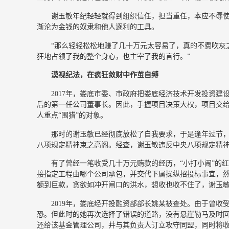
谢玉敏年纪轻轻就得到组织信任，担当重任，本应不辱
渐沦为金钱的奴隶和他人逐利的工具。
“那么轻轻松松地赚了几十万元太容易了，真的不费吹灰
狂地占领了我的整个身心，也主宰了我的言行。”
漠视纪法，在疯狂敛财中作茧自缚
2017年，娄底市委、市政府把娄底经济技术开发投资建
后的第一任公司董事长。因此，手握项目决策大权，项目交
人重点“围猎”的对象。
那时的谢玉敏已经彻底放松了自我要求，于是逢年过节，
八项规定精神束之高阁。经查，谢玉敏违反中央八项规定精神
有了曾经一笔收受几十万元贿款的经历，“小打小闹”的
接指定工程由哪个公司承包，并交代下属操纵招投标事宜，
额到巨款，贪欲如冲开闸口的洪水，想收也收不住了，谢玉
2019年，娄底经开投融资部部长姚某被查处。由于曾收
恐。但此时的她再次选择了错误的道路，没有悬崖勒马及时
还给该基金管理公司，并与其负责人订立攻守同盟，同时将