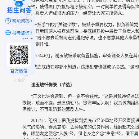
间，将党和人民交付的“责任田”，作为他们为所欲为、疯狂
行干预，使得项目招投标程序被架空，一时间单位变得乌烟
招生问答
的部门负责人造成很大的压力，经常让大家无所适从。
智能问答
“一把手”作为“关键少数”，被赋予重要权力，担负着
玉敏、肖新国两人被查处前后，娄底经开投中层骨干负责人和
报考咨询
咋舌。“既不愿去监督同志们遵纪守法，也不愿意其他人来监
出了深刻忏悔。
2023年6月，谢玉敏被采取留置措施，审查调查人员在
“我连底线在哪都不知道，违法犯罪也就成了必然。”这
官方微信
结。
收起
谢玉敏忏悔录（节选）
“正义也许会迟到，但一定不会缺席。”这是对我违纪违
恢恢，疏而不漏，悬崖须勒马，欲海早回头啊！我真诚向组
泪教训，不再重蹈我的悲剧人生。
2012年，组织上把我提拔到娄底市经济重地经开区直
风气的影响，得意忘形，丢掉原来的优良作风，琢磨起怎么既
来，顺朋友之便念“入股”经，借老乡之名念“生意”经，假下属