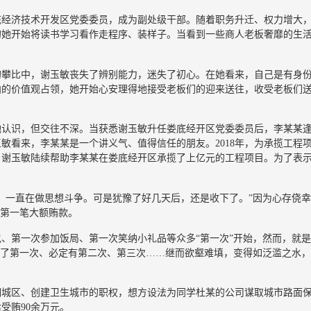
娄底经济技术开发区党委委员，成为副处级干部。随着职务升迁、权力增大
的她开始将读书学习看作走程序、装样子。当看到一些商人老板奢靡的生
的攀比中，谢玉敏丧失了辨别能力，迷失了初心。在她看来，自己是有身
曲的价值观占领，她开始心安理得地接受老板们的迎来送往，收受老板们
她认识，但交往不深。当获悉谢玉敏升任娄底经开区党委委员后，李某某
敏看来，李某某是一个讲义气、值得信任的朋友。2018年，为承揽工程
，谢玉敏陆续帮助李某某在娄底经开区承揽了上亿元的工程项目。为了表
，一直在做思想斗争。可是犹豫了好几天后，还是收下了。”因为心存侥
了第一笔大额贿款。
、第一次参加饭局、第一次笑纳小礼品等众多“第一次”开始，然而，就
有了第一次、必定有第二次、第三次……继而欲壑难填，变得如泛滥之水
明城区、创建卫生城市的职权，想方设法为同学杜某的公司谋取城市路面
受贿90余万元。