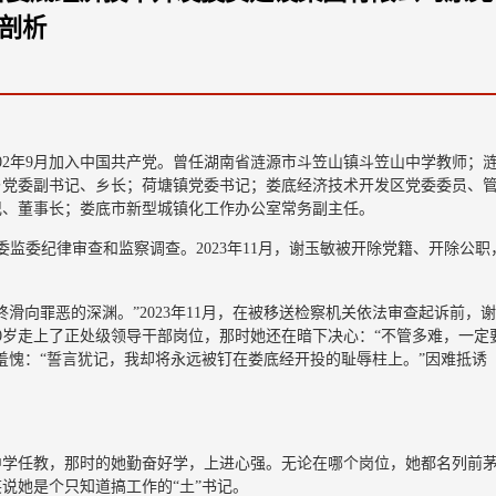
剖析
，2002年9月加入中国共产党。曾任湖南省涟源市斗笠山镇斗笠山中学教师；
乡党委副书记、乡长；荷塘镇党委书记；娄底经济技术开发区党委委员、
记、董事长；娄底市新型城镇化工作办公室常务副主任。
委监委纪律审查和监察调查。2023年11月，谢玉敏被开除党籍、开除公职
滑向罪恶的深渊。”2023年11月，在被移送检察机关依法审查起诉前，
0岁走上了正处级领导干部岗位，那时她还在暗下决心：“不管多难，一定
羞愧：“誓言犹记，我却将永远被钉在娄底经开投的耻辱柱上。”因难抵诱
山中学任教，那时的她勤奋好学，上进心强。无论在哪个岗位，她都名列前
说她是个只知道搞工作的“土”书记。