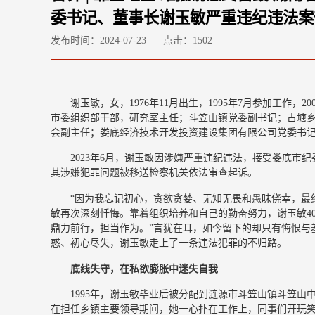
委书记、董事长谢玉敏严重违纪违法案
发布时间：2024-07-23
点击：
1502
谢玉敏，女，1976年11月出生，1995年7月参加工作
市委组织部干部，研究室主任；斗笠山镇党委副书记；古塘
会副主任；娄底经济技术开发投资建设集团有限公司党委书
2023年6月，谢玉敏因涉嫌严重违纪违法，接受娄底市纪
其涉嫌犯罪问题被移送检察机关依法审查起诉。
“因为我忘记初心，贪欲贪婪、无知无畏和愚昧侥幸，最终
敏再次深刻忏悔。靠着组织培养和自己的勤奋努力，谢玉敏4
鼎力前行，担当作为。”言犹在耳，如今留下的却只有悔恨与
惑、初心尽失，谢玉敏走上了一条违法犯罪的不归路。
底线失守，在私欲膨胀中迷失自我
1995年，谢玉敏毕业后被分配到涟源市斗笠山镇斗笠
在担任乡镇主要领导期间，她一心扑在工作上，同事们开玩笑