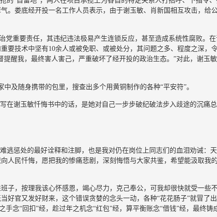
争抢的“自留地”，两人在项目承揽上为各自的特定关系人打招呼、下指令、
瘴气。娄底经开投一名工作人员表示，由于谢玉敏、肖新国相互攻击，给
管党治党重要责任，其违纪违法极易产生连锁反应，甚至造成系统性腐败。在
重要技术中坚有10余人或被免职、或被处分，其问题之多、程度之深，
督提醒我，最终害人害己，严重破坏了经开投的政治生态。”对此，谢玉
其家中及随身携带的包里，搜查出多个用黄铜制作的各种“平安符”。
句写在谢玉敏忏悔书中的话，是她对自己一步步破纪破法步入歧途的沉痛总
法难逃惩处的最好诠释和注脚，也是我对仍在岗位上同志们的血泪劝诫：
织向人民忏悔，愿把我的惨痛悲剧，深刻悔悟与大家共鉴，希望能汲取我
接进班子，按理我该心怀感恩，竭心尽力，克己奉公，可我却很快就受一些
当好官又发好财来，这个错误贪婪的念头一动，各种“花花肠子”就冒了出
之手念“回扣”经，趁过年之机念“红包”经，算平衡账念“借钱”经，最终铸