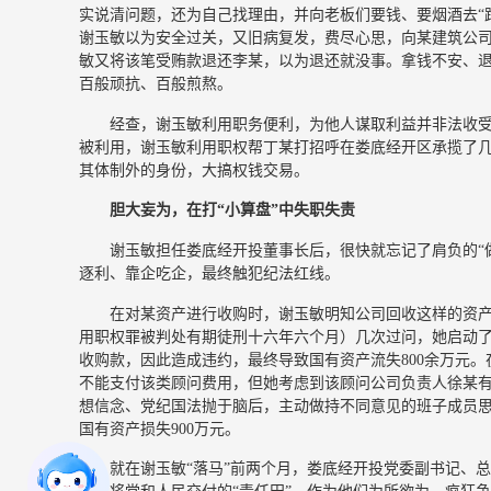
实说清问题，还为自己找理由，并向老板们要钱、要烟酒去“跑
谢玉敏以为安全过关，又旧病复发，费尽心思，向某建筑公司
敏又将该笔受贿款退还李某，以为退还就没事。拿钱不安、
百般顽抗、百般煎熬。
经查，谢玉敏利用职务便利，为他人谋取利益并非法收受
被利用，谢玉敏利用职权帮丁某打招呼在娄底经开区承揽了几
其体制外的身份，大搞权钱交易。
胆大妄为，在打“小算盘”中失职失责
谢玉敏担任娄底经开投董事长后，很快就忘记了肩负的“
逐利、靠企吃企，最终触犯纪法红线。
在对某资产进行收购时，谢玉敏明知公司回收这样的资产
用职权罪被判处有期徒刑十六年六个月）几次过问，她启动
收购款，因此造成违约，最终导致国有资产流失800余万元
不能支付该类顾问费用，但她考虑到该顾问公司负责人徐某有
想信念、党纪国法抛于脑后，主动做持不同意见的班子成员
国有资产损失900万元。
就在谢玉敏“落马”前两个月，娄底经开投党委副书记、