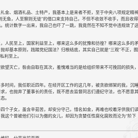
包礼金、烟酒礼品、土特产，我基本上是来者不拒，至于中央八项规定精
则无鱼，人至察则无徒”的借口来支持自己，不但不收敛不收手，而且收
元。统计数字一出来，我自己也吓了一跳，我竟然在不知不觉中违规敛了
上，人民至上，国家利益至上，哪来这么多的犹豫和彷徨？哪来这么多的
抛却基本原则，践踏党纪国法？归根结底，其实自己就是“三观”不正，
，私利至上。
被欲望灭亡，咎由自取在其次，羞愧难当的是给组织带来不可挽回的损失
年多时间，我任职近四年。在经开区工作的这几年，被贪欲绑架的我，沉
要求，也抛弃了董事长的责任，既不愿去监督同志们遵纪守法，也不愿意
生态。
养四个子女，虽含辛茹苦，却安分守己，惜名如金，再难也咬着牙供我们
我这个曾被他们引以为傲的女儿，却因为贪婪任性腐化腐败而沦为“阶下