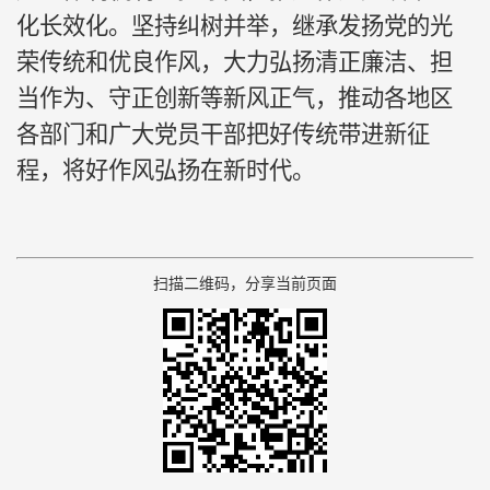
化长效化。坚持纠树并举，继承发扬党的光
荣传统和优良作风，大力弘扬清正廉洁、担
当作为、守正创新等新风正气，推动各地区
各部门和广大党员干部把好传统带进新征
程，将好作风弘扬在新时代。
扫描二维码，分享当前页面