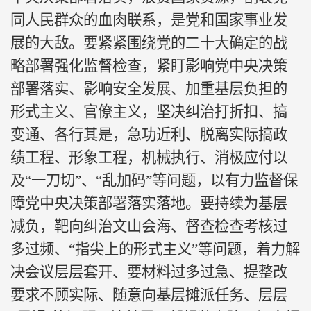
同人民群众的血肉联系，是党和国家事业发
展的大敌。要紧紧围绕党的二十大确定的战
略部署强化监督检查，紧盯影响党中央决策
部署落实、影响安全发展、加重基层负担的
形式主义、官僚主义，坚决纠治打折扣、搞
变通、各行其是，急功近利、脱离实际搞政
绩工程、形象工程，机械执行、消极应付以
及
“一刀切”、“乱加码”等问题，以有力监督保
障党中央决策部署落实落地。要持续为基层
减负，靶向纠治文山会海、督查检查考核过
多过频、“指尖上的形式主义”等问题，着力解
决会议层层套开、要材料过多过急、提整改
要求不顾实际、随意向基层摊派任务、层层