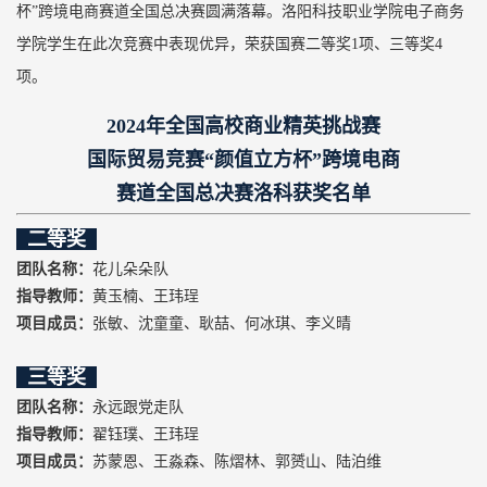
杯”跨境电商赛道全国总决赛圆满落幕。洛阳科技职业学院电子商务
学院学生在此次竞赛中表现优异，荣获国赛二等奖1项、三等奖4
项。
2024年全国高校商业精英挑战赛
国际贸易竞赛“颜值立方杯”跨境电商
赛道全国总决赛洛科获奖名单
二等奖
团队名称：
花儿朵朵队
指导教师：
黄玉楠、王玮珵
项目成员：
张敏、沈童童、耿喆、何冰琪、李义晴
三等奖
团队名称：
永远跟党走队
指导教师：
翟钰璞、王玮珵
项目成员：
苏蒙恩、王淼森、陈熠林、郭赟山、陆泊维