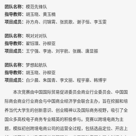
团队名称：
模范先锋队
指导教师：
胡玉晓、黄玉楠
项目成员：
孙方舟、闫锦霄、张凯歌、谢子恒、李玉雯
团队名称：
啊对对对队
指导教师：
翟钰璞、孙柳亚
项目成员：
王宁强、李迪、刘宇航、张巍、唐显振
团队名称：
梦想起航队
指导教师：
胡玉晓、孙柳亚
项目成员：
白少晨、朱国青、李文丽、程宇豪、韩博宇
本次竞赛由中国国际贸易促进委员会商业行业委员会、中国国
际商会商业行业商会与中国商业经济学会联合主办，旨在挖掘和培
养当代大学生的创新意识、创业精神以及国际商务视野，吸引了全
国众多高校电子商务专业精英的积极参与。竞赛以跨境电商为主
题，模拟初创跨境电商公司的运营全过程，包括选品定位、开店上