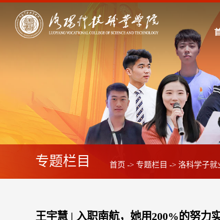
专题栏目
首页
->
专题栏目
->
洛科学子就
王宇慧 | 入职南航，她用200%的努力