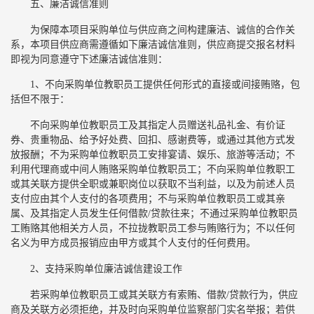
五、廉洁诚信准则
为保障本项目采购单位与供应商之间构建廉洁、诚信的合作关
系，本项目供应商需遵循如下廉洁诚信准则，供应商提交报名材料
即视为同意遵守下述廉洁诚信准则：
1、不向采购单位教职员工提供任何形式的直接或间接贿赂，包
括但不限于：
不向采购单位教职员工及其指定人员赠送礼品礼金、有价证
券、贵重物品、给予好处费、回扣、感谢费等，或通过其他方式发
放报酬；不为采购单位教职员工安排宴请、娱乐、旅游等活动；不
利用代理商或中间人贿赂采购单位教职员工；不向采购单位教职工
或其关联方提供全职或兼职岗位以获取不当利益，以及为前述人员
支付应由其个人支付的各项费用；不与采购单位教职员工或其亲
属、及其指定人员发生任何借款/贷款往来；不通过采购单位教职员
工贿赂其他相关方人员，不拉拢教职员工参与贿赂行为；不以任何
名义为甲方成员报销应由甲方或其个人支付的任何费用。
2、支持采购单位廉洁诚信建设工作
若采购单位教职员工或其关联方有索贿、借款/贷款行为，供应
商及关联方必须拒绝，并及时向采购单位监察部门实名举报；若供