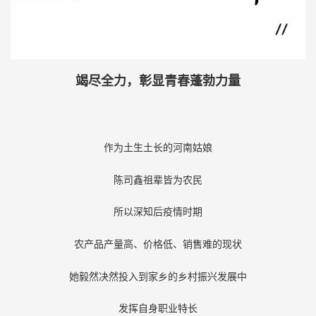
竭尽全力，彰显青春蓬勃力量
作为土生土长的河南姑娘
陈司鑫祖辈皆为农民
所以深知后疫情时期
农产品产量高、价格低、销售难的现状
她毅然决然投入到家乡的乡村振兴发展中
发挥自身职业特长