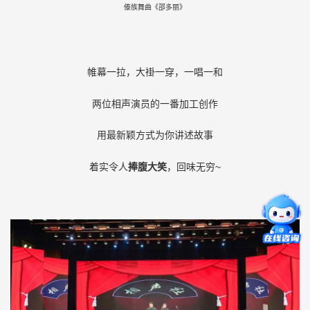
傣族舞曲《邵多丽》
帷幕一拉，大褂一穿，一唱一和
两位相声演员的一番加工创作
用最新颖方式为你讲述故事
着实令人
捧腹大笑
，回味无穷~