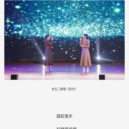
女生二重唱《逆光》
跳起鬼步