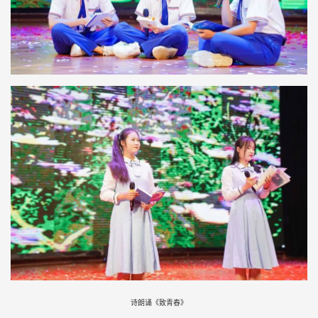
诗朗诵《致青春》