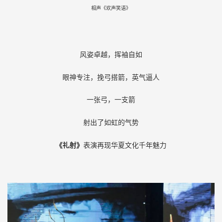
相声《欢声笑语》
风姿卓越，挥袖自如
眼神专注，挽弓搭箭，英气逼人
一张弓，一支箭
射出了如虹的气势
《礼射》
表演再现华夏文化千年魅力