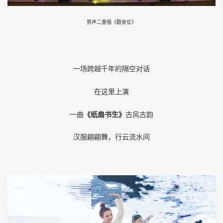
男声二重唱《翻身仗》
一场跨越千年的隔空对话
在这里上演
一曲
《纸扇书生》
古风古韵
汉服翩翩舞，行云流水间