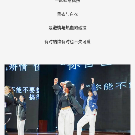
一起肆意摇摆
黑衣与白衣
是
激情与热血
的碰撞
有时酷炫有时也不失可爱