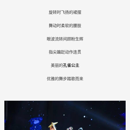
旋转时飞扬的裙摆
舞动时柔软的腰肢
眼波流转间顾盼生辉
指尖蹁跹动作连贯
美丽的
孔雀公主
优雅的舞步踏歌而来