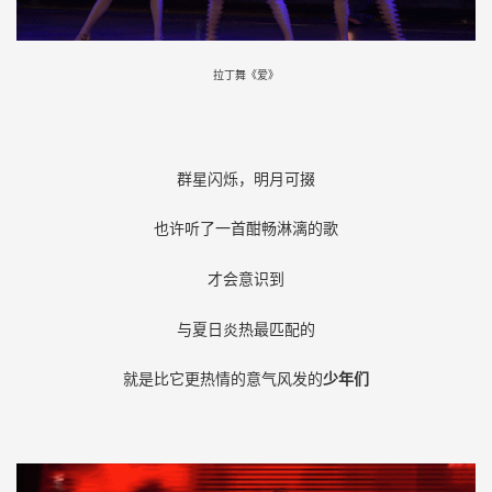
拉丁舞《爱》
群星闪烁，明月可掇
也许听了一首酣畅淋漓的歌
才会意识到
与夏日炎热最匹配的
就是比它更热情的意气风发的
少年们