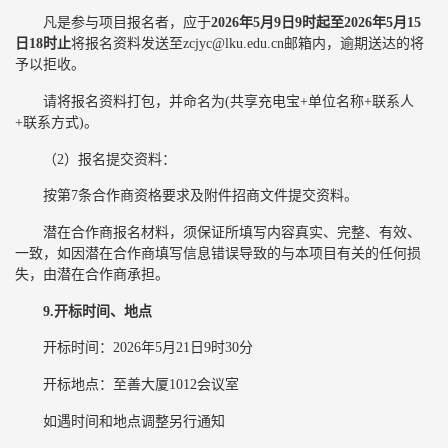
凡是参与项目报名者，应于
202
6
年
5
月
9
日9时起至202
6
年
5
月
15
日1
8
时止
将报名资料发送至zcjyc@lku.edu.cn邮箱内，逾期送达的将
予以拒收。
请将报名资料打包，并命名为(共享充电宝+单位名称+联系人
+联系方式)。
（2）报名提交资料：
按第7条合作商资格要求及附件招商文件提交资料。
潜在合作商报名材料，须保证所填写内容真实、完整、有效、
一致，如因潜在合作商填写信息错误导致的与本项目有关的任何损
失，由潜在合作商承担。
9.开标时间、地点
开标时间：2026年5月21日9时30分
开标地点：至善大厦1012会议室
如遇时间和地点调整另行通知